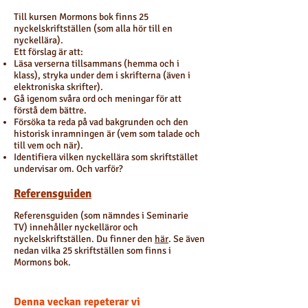
Till kursen Mormons bok finns 25
nyckelskriftställen (som alla hör till en
nyckellära).
Ett förslag är att:
Läsa verserna tillsammans (hemma och i
klass), stryka under dem i skrifterna (även i
elektroniska skrifter).
Gå igenom svåra ord och meningar för att
förstå dem bättre.
Försöka ta reda på vad bakgrunden och den
historisk inramningen är (vem som talade och
till vem och när).
Identifiera vilken nyckellära som skriftstället
undervisar om. Och varför?
Referensguiden
Referensguiden (som nämndes i Seminarie
TV) innehåller nyckelläror och
nyckelskriftställen. Du finner den
här
. Se även
nedan vilka 25 skriftställen som finns i
Mormons bok.
Denna veckan repeterar vi