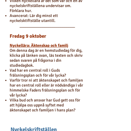
Vilken nyckellära är det som var och en av
nyckelskriftställena undervisar om.
Förklara hur.
Avancerat: Lär dig minst ett
nyckelsktiftställe utantill.
___________________________
Fredag 9 oktober
Nyckellära: Äktenskap och familj
Om denna dag är en hemstudiedag för dig,
klicka på länken ovan, läs texten och skriv
sedan svaren på frågorna i din
studiedagbok.
Vad har en central roll i Guds
frälsningsplan och för vår lycka?
Varför tror ni att äktenskapet och familjen
har en central roll eller är nödvändiga i vår
himmelske Faders frälsningsplan och för
vår lycka?
Vilka bud och ansvar har Gud gett oss för
att hjälpa oss uppnå syftet med
äktenskapet och familjen i hans plan?
Nyckelskriftställen