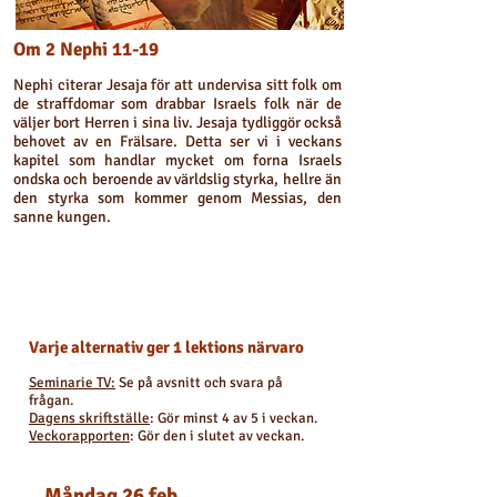
Om 2 Nephi 11-19
Nephi citerar Jesaja för att undervisa sitt folk om
de straffdomar som drabbar Israels folk när de
väljer bort Herren i sina liv. Jesaja tydliggör också
behovet av en Frälsare. Detta ser vi i veckans
kapitel som handlar mycket om forna Israels
ondska och beroende av världslig styrka, hellre än
den styrka som kommer genom Messias, den
sanne kungen.
Veckans läsning
Varje alternativ ger 1 lektions närvaro
Seminarie TV:
Se på avsnitt och svara på
frågan.
Dagens skriftställe
: Gör minst 4 av 5 i veckan.
Veckorapporten
: Gör den i slutet av veckan.
Måndag 26 feb