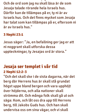
Och de ord som jag nu skall läsa är de som
Jesaja talade rörande hela Israels hus.
Därför kan de tillämpas på er, ty ni är av
Israels hus. Och det finns mycket som Jesaja
har talat som kan tillämpas på er, eftersom ni
är av Israels hus."
3 Nephi 23:1
Jesus säger: "Ja, en befallning ger jag er att
ni noggrant skall utforska dessa
uppteckningar, ty Jesajas ord är stora."
Jesaja ser templet i vår tid
2 Nephi 12:2-3
"Och det skall ske i de sista dagarna, när det
berg där Herrens hus är skall stå grundat
högst uppe bland bergen och vara upphöjt
över höjderna, och alla nationer skall
strömma dit. Och många folk skall gå ut och
säga: Kom, och låt oss dra upp till Herrens
berg, till Jakobs Guds hus. Och han skall
undervisa oss om sina vägar, och vi skall