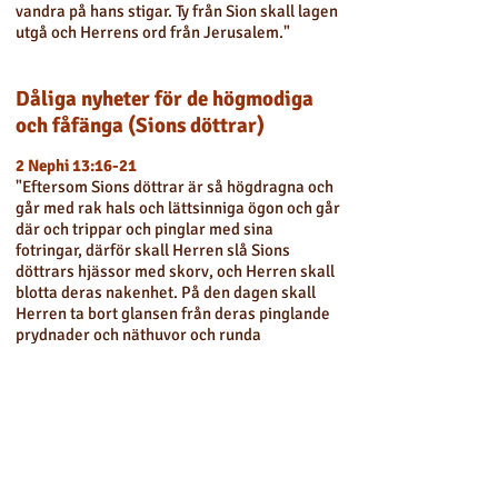
vandra på hans stigar. Ty från Sion skall lagen
utgå och Herrens ord från Jerusalem."
Dåliga nyheter för de högmodiga
och fåfänga (Sions döttrar)
2 Nephi 13:16-21
"Eftersom Sions döttrar är så högdragna och
går med rak hals och lättsinniga ögon och går
där och trippar och pinglar med sina
fotringar, därför skall Herren slå Sions
döttrars hjässor med skorv, och Herren skall
blotta deras nakenhet. På den dagen skall
Herren ta bort glansen från deras pinglande
prydnader och näthuvor och runda
smycken... Och det skall ske att där skall
vara stank i stället för vällukt, trasa i stället
för gördel och skallighet i stället för väl
uppsatt hår och hölje av säckväv i stället för
bröstduk, brännmärken i stället för
skönhet... hon skall vara övergiven och skall
sitta på marken."