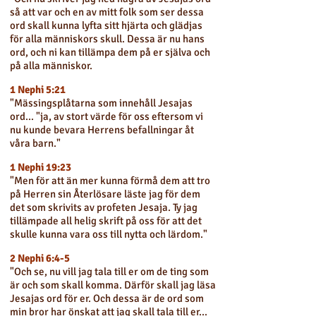
så att var och en av mitt folk som ser dessa
ord skall kunna lyfta sitt hjärta och glädjas
för alla människors skull. Dessa är nu hans
ord, och ni kan tillämpa dem på er själva och
på alla människor.
1 Nephi 5:21
"Mässingsplåtarna som innehåll Jesajas
ord... "ja, av stort värde för oss eftersom vi
nu kunde bevara Herrens befallningar åt
våra barn."
1 Nephi 19:23
"Men för att än mer kunna förmå dem att tro
på Herren sin Återlösare läste jag för dem
det som skrivits av profeten Jesaja. Ty jag
tillämpade all helig skrift på oss för att det
skulle kunna vara oss till nytta och lärdom."
2 Nephi 6:4-5
"Och se, nu vill jag tala till er om de ting som
är och som skall komma. Därför skall jag läsa
Jesajas ord för er. Och dessa är de ord som
min bror har önskat att jag skall tala till er...