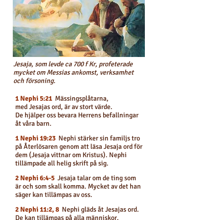
Jesaja, som levde ca 700 f Kr, profeterade
mycket om Messias ankomst, verksamhet
och försoning.
1 Nephi 5:21
Mässingsplåtarna,
med Jesajas ord, är av stort värde.
De hjälper oss bevara Herrens befallningar
åt våra barn.
1 Nephi 19:23
Nephi stärker sin familjs tro
på Återlösaren genom att läsa Jesaja ord för
dem (Jesaja vittnar om Kristus). Nephi
tillämpade all helig skrift på sig.
2 Nephi 6:4-5
Jesaja talar om de ting som
är och som skall komma. Mycket av det han
säger kan tillämpas av oss.
2 Nephi 11:2, 8
Nephi gläds åt Jesajas ord.
De kan tillämpas på alla människor.