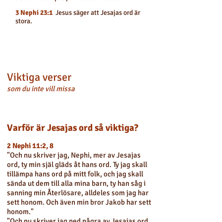
3 Nephi 23:1
Jesus säger att Jesajas ord är
stora.
Viktiga verser
som du inte vill missa
Varför är Jesajas ord så viktiga?
2 Nephi 11:2, 8
"Och nu skriver jag, Nephi, mer av Jesajas
ord, ty min själ gläds åt hans ord. Ty jag skall
tillämpa hans ord på mitt folk, och jag skall
sända ut dem till alla mina barn, ty han såg i
sanning min Återlösare, alldeles som jag har
sett honom. Och även min bror Jakob har sett
honom."
"Och nu skriver jag ned några av Jesajas ord