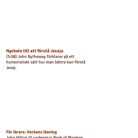
Nyckeln till att förstå Jesaja
(5:0
8) John Bytheway förklarar på ett
humoristiskt sätt hur man bättre kan förstå
Jesaj.
För lärare: Veckans läsning
John Hilton III undervisar
Book of Mormon