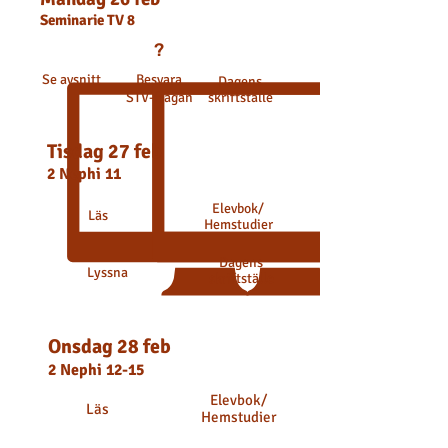
Seminarie
TV 8
?
Se avsnitt
Besvara
Dagens
STV-frågan
skriftställe
Tisdag 27
feb
2 Nephi 11
Elevbok
/
Läs
Hemstudier
Dagens
Lyssna
skriftställe
Onsdag 28 feb
2 Nephi 12-15
Elevbok
/
Läs
Hemstudier