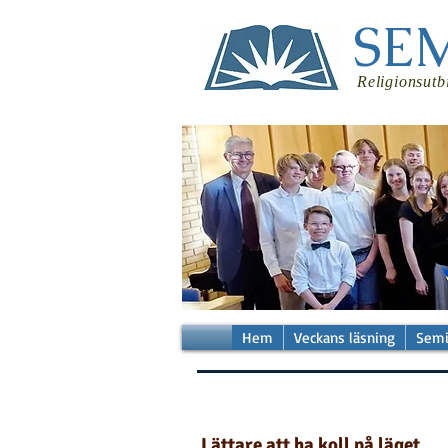
SE
Religionsutb
Hem
Veckans läsning
Semi
Lättare att ha koll på läget