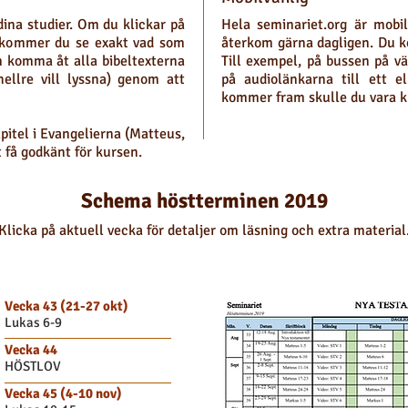
ina studier. Om du klickar på
Hela seminariet.org är mobi
kommer du se exakt vad som
återkom gärna dagligen. Du k
m komma åt alla bibeltexterna
Till exempel, på bussen på vä
ellre vill lyssna) genom att
på audiolänkarna till ett e
kommer fram skulle du vara k
apitel i Evangelierna (Matteus,
 få godkänt för kursen.
Schema höstterminen 2019
Klicka på aktuell vecka för detaljer om läsning och extra material
i detalj
Skriv 
Vecka 43 (21-27 okt)
Lukas 6-9
Vecka 44
HÖSTLOV
Vecka 45 (4-10 nov)