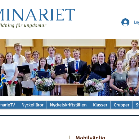
MINARIET
Lo
ildning för ungdomar
narieTV
Nyckelläror
Nyckelskriftställen
Klasser
Grupper
S
Veckans läsning: Nya testamentet (Evangeliern
Mobilvänlig