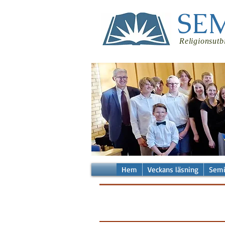
SE
Religionsutb
Hem
Veckans läsning
Semi
Veckans
läsning