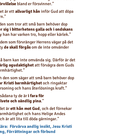
örvillelse
bland er försvinner."
det är ett
allvarligt hån
inför Gud att döpa
rn."
 "den som tror att små barn behöver dop
r sig i bitterhetens galla och i ondskans
ty han har varken tro, hopp eller kärlek."
 dem som förvränger Herrens vägar på det
 ty
de skall förgås
om de inte omvänder
å barn kan inte omvända sig. Därför är det
ärlig ogudaktighet
att förvägra dem Guds
rmhärtighet."
h den som säger att små barn behöver dop
r Kristi barmhärtighet
och ringaktar
rsoning och hans återlösnings kraft."
 sådana ty de är
i fara för
lvete och oändlig pina
."
 det är
ett hån mot Gud
, och det förnekar
barmhärtighet och hans Helige Andes
ch är att lita till döda gärningar."
ära: Förvärva andlig insikt, Jesu Kristi
ing, Förrättningar och förbund