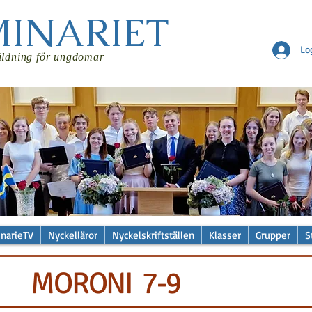
MINARIET
Lo
ildning för ungdomar
narieTV
Nyckelläror
Nyckelskriftställen
Klasser
Grupper
S
MORONI 7-9