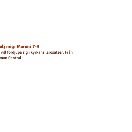
ölj mig: Moroni 7-9
vill fördjupa sig i kyrkans lärosatser. Från
mon Central.