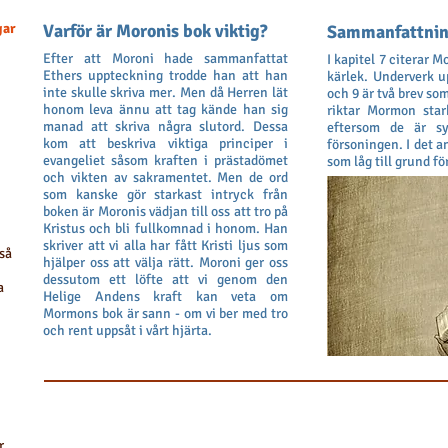
gar
Varför är Moronis bok viktig?
Sammanfattnin
Efter att Moroni hade sammanfattat
I kapitel 7 citerar 
Ethers uppteckning trodde han att han
kärlek. Underverk up
inte skulle skriva mer. Men då Herren lät
och 9 är två brev som
honom leva ännu att tag kände han sig
riktar Mormon star
manad att skriva några slutord. Dessa
eftersom de är sy
kom att beskriva viktiga principer i
försoningen. I det 
evangeliet såsom kraften i prästadömet
som låg till grund fö
och vikten av sakramentet. Men de ord
som kanske gör starkast intryck från
boken är Moronis vädjan till oss att tro på
Kristus och bli fullkomnad i honom. Han
skriver att vi alla har fått Kristi ljus som
 så
hjälper oss att välja rätt. Moroni ger oss
dessutom ett löfte att vi genom den
a
Helige Andens kraft kan veta om
Mormons bok är sann - om vi ber med tro
och rent uppsåt i vårt hjärta.
r