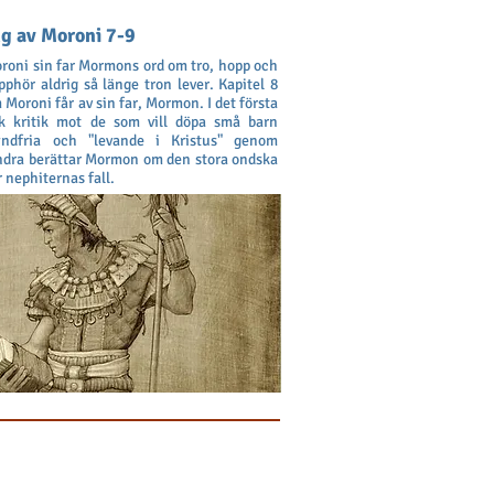
g av Moroni 7-9
Moroni sin far Mormons ord om tro, hopp och
phör aldrig så länge tron lever. Kapitel 8
 Moroni får av sin far, Mormon. I det första
k kritik mot de som vill döpa små barn
ndfria och "levande i Kristus" genom
andra berättar Mormon om den stora ondska
r nephiternas fall.