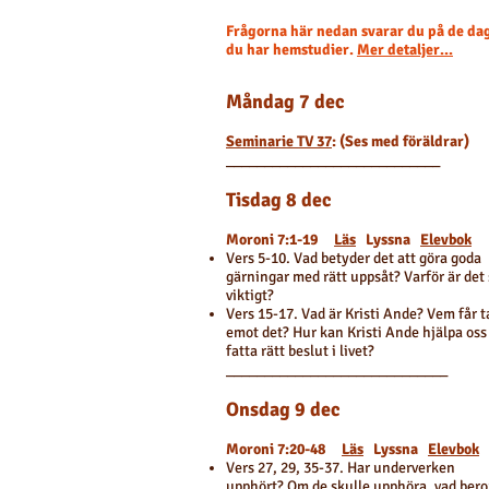
Frågorna här nedan svarar du på de da
du har hemstudier.
Mer detaljer...
Måndag 7 dec
Seminarie TV 37
: (Ses med föräldrar)
____________________________
Tisdag 8 dec
Moroni 7:1-19
Läs
Lyssna
Elevbok​
Vers 5-10. Vad betyder det att göra goda
gärningar med rätt uppsåt? Varför är det
viktigt?
Vers 15-17. Vad är Kristi Ande? Vem får t
emot det? Hur kan Kristi Ande hjälpa oss
fatta rätt beslut i livet?​
_____________________________
Onsdag 9 dec
Moroni 7:20-48
Läs
Lyssna
Elevbok
​Vers 27, 29, 35-37. Har underverken
upphört? Om de skulle upphöra, vad bero