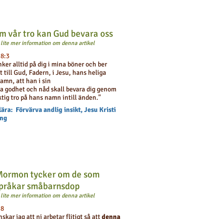
 vår tro kan Gud bevara oss
l lite mer information om denna artikel
 8:3
nker alltid på dig i mina böner och ber
t till Gud, Fadern, i Jesu, hans heliga
amn, att han i sin
a godhet och nåd skall bevara dig genom
tig tro på hans namn intill änden."
ära: Förvärva andlig insikt, Jesu Kristi
ing
Mormon tycker om de som
språkar småbarnsdop
l lite mer information om denna artikel
 8
önskar jag att ni arbetar flitigt så att
denna