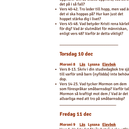
det på i så fall?
Vers 40-42. Tro leder till hopp, men vad ä
det vi ska hoppas på? Hur kan just det
hoppet stärka dig i livet?
Vers 45-48. Vad betyder Kristi rena kärle
för dig? Vad är slutmålet för människan,
enligt vers 48? Varför är detta viktigt?
_____________________________
Torsdag 10 dec
Moroni 8
Läs
Lyssna
Elevbok
Vers 8-13. Skriv i din studiedagbok tre sj
till varför små barn (nyfödda) inte behöv
dop.
Vers 14-23. Vad tycker Mormon om dem
som förespråkar småbarnsdop? Varför tal
Mormon så kraftigt mot dem / Vad är det
allvarliga med att tro på småbarnsdop?
____________________________
Fredag 11 dec
Moroni 9
Läs
Lyssna
Elevbok