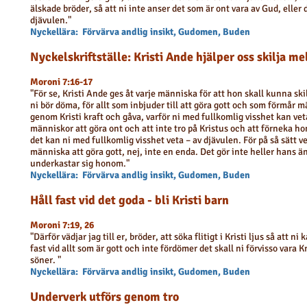
älskade bröder, så att ni inte anser det som är ont vara av Gud, eller
djävulen."
Nyckellära: Förvärva andlig insikt, Gudomen, Buden
Nyckelskriftställe: Kristi Ande hjälper oss skilja me
Moroni 7:16-17
"För se, Kristi Ande ges åt varje människa för att hon skall kunna skil
ni bör döma, för allt som inbjuder till att göra gott och som förmår 
genom Kristi kraft och gåva, varför ni med fullkomlig visshet kan vet
människor att göra ont och att inte tro på Kristus och att förneka ho
det kan ni med fullkomlig visshet veta – av djävulen. För på så sätt 
människa att göra gott, nej, inte en enda. Det gör inte heller hans ä
underkastar sig honom."
Nyckellära: Förvärva andlig insikt, Gudomen, Buden
Håll fast vid det goda - bli Kristi barn
Moroni 7:19, 26
"Därför vädjar jag till er, bröder, att söka flitigt i Kristi ljus så att n
fast vid allt som är gott och inte fördömer det skall ni förvisso vara K
söner. "
Nyckellära: Förvärva andlig insikt, Gudomen, Buden
Underverk utförs genom tro