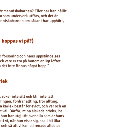
 för människobarnen? Eller har han hållit
ro som underverk utförs, och det är
människobarnen om sådant har upphört,
d hoppas vi på?)
sti försoning och hans uppståndelses
ck vare er tro på honom enligt löftet.
 det inte finnas något hopp."
rlek
öker inte sitt och blir inte lätt
ngen, fördrar allting, tror allting,
a kärlek består för evigt, och var och en
t väl. Därför, mina älskade bröder, be
m han har utgjutit över alla som är hans
t vi, när han visar sig, skall bli lika
och så att vi kan bli renade alldeles