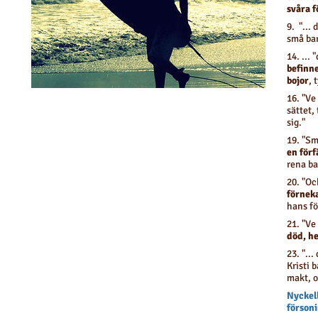
svåra f
9. "... 
små ba
14. ...
befinne
bojor
, 
16. "Ve
sättet,
sig."
19. "Sm
en förf
rena ba
20. "Oc
förneka
hans fö
21. "Ve
död, he
23. "...
Kristi 
makt, o
Nyckell
förson