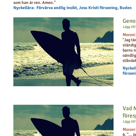
som han är ren. Amen."
Nyckellära: Förvärva andlig insikt, Jesu Kristi försoning, Buden
Genom
Lägg til
Moroni
"Jag tä
ständig
barns n
oändlig
ståndak
Nyckell
förson
Vad 
före
Lägg til
Moroni
6. "... 