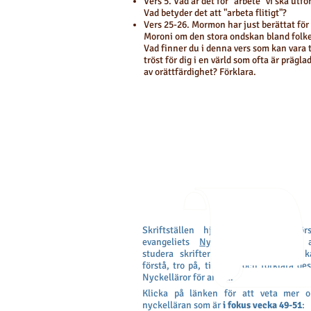
Vers 5. Vad är det för "arbete" vi ska utfö
Vad betyder det att "arbeta flitigt"?
Vers 25-26. Mormon har just berättat för
Moroni om den stora ondskan bland folke
Vad finner du i denna vers som kan vara t
tröst för dig i en värld som ofta är prägla
av orättfärdighet? Förklara.
Nyckelläror
Skriftställen hjälper dig bättre förs
evangeliets
Nyckelläror
. Du inbjuds 
studera
skrifterna flitigt så att du 
förstå, tro på, tillämpa och förklara de
Nyckelläror för andra.
Klicka på länken för att veta mer 
nyckelläran som är
i fokus vecka 49-51
: