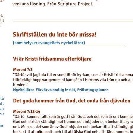
ra?
veckans läsning. Från Scripture Project.
t.
ill
d
Skriftställen du inte bör missa!
(som belyser evangeliets nyckelläror)
Vi är Kristi fridsamma efterföljare
Moroni 7:3
"Därför vill jag tala till er som tillhör kyrkan, som är Kristi fridsamm
tillräckligt hopp varigenom ni kan gå in i Herrens vila från nu och all
himlen."
Nyckellära: Förvärva andlig insikt, Frälsningsplanen
tå
Det goda kommer från Gud, det onda från djävulen
att
kan
Moroni 7:12-14
ssa
"Därför kommer allt som är gott från Gud, och det som är ont kommer 
Gud och strider ständigt mot honom och inbjuder och lockar till synd 
om
ont. Men se, det som är av Gud inbjuder och lockar till att ständigt g
lockar till att göra gott, och till att älska Gud och att tjäna honom, i