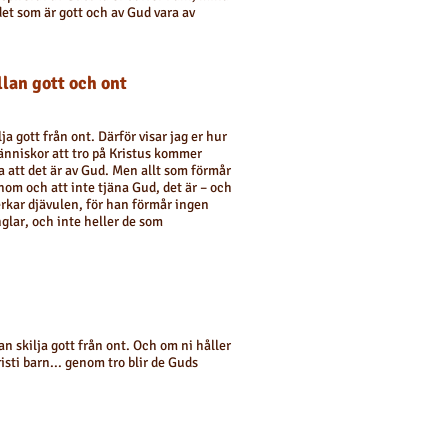
 det som är gott och av Gud vara av
llan gott och ont
ja gott från ont. Därför visar jag er hur
människor att tro på Kristus kommer
a att det är av Gud. Men allt som förmår
nom och att inte tjäna Gud, det är – och
verkar djävulen, för han förmår ingen
nglar, och inte heller de som
i kan skilja gott från ont. Och om ni håller
risti barn... genom tro blir de Guds