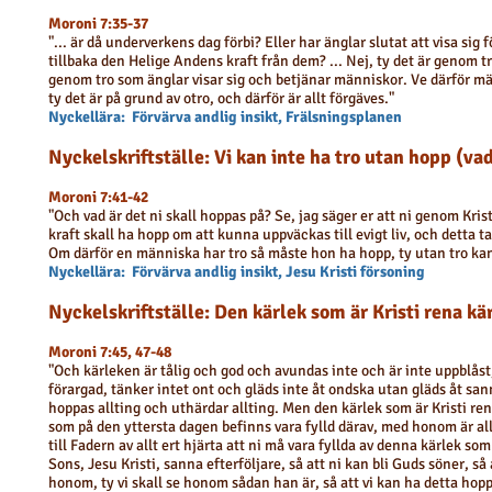
Moroni 7:35-37
"... är då underverkens dag förbi? Eller har änglar slutat att visa sig
tillbaka den Helige Andens kraft från dem? ... Nej, ty det är genom t
genom tro som änglar visar sig och betjänar människor. Ve därför 
ty det är på grund av otro, och därför är allt förgäves."
Nyckellära: Förvärva andlig insikt, Frälsningsplanen
Nyckelskriftställe: Vi kan inte ha tro utan hopp (va
Moroni 7:41-42
"Och vad är det ni skall hoppas på? Se, jag säger er att ni genom Kri
kraft skall ha hopp om att kunna uppväckas till evigt liv, och detta ta
Om därför en människa har tro så måste hon ha hopp, ty utan tro kan
Nyckellära: Förvärva andlig insikt, Jesu Kristi försoning
Nyckelskriftställe: Den kärlek som är Kristi rena kä
Moroni 7:45, 47-48
"Och kärleken är tålig och god och avundas inte och är inte uppblåst, s
förargad, tänker intet ont och gläds inte åt ondska utan gläds åt sanni
hoppas allting och uthärdar allting. Men den kärlek som är Kristi ren
som på den yttersta dagen befinns vara fylld därav, med honom är all
till Fadern av allt ert hjärta att ni må vara fyllda av denna kärlek so
Sons, Jesu Kristi, sanna efterföljare, så att ni kan bli Guds söner, så at
honom, ty vi skall se honom sådan han är, så att vi kan ha detta hopp 