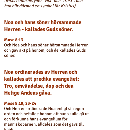
(Noas namn betyder "vila" och "tröst", och
han blir därmed en symbol för Kristus)
Noa och hans söner hörsammade
Herren - kallades Guds söner.
Mose 8:13
Och Noa och hans söner hörsammade Herren
och gav akt på honom, och de kallades Guds
söner.
Noa ordinerades av Herren och
kallades att predika evangeliet:
Tro, omvändelse, dop och den
Helige Andens gåva.
Mose 8:19, 23-24
Och Herren ordinerade Noa enligt sin egen
orden och befallde honom att han skulle gå ut
och förkunna hans evangelium för
människobarnen, alldeles som det gavs till
Enok.