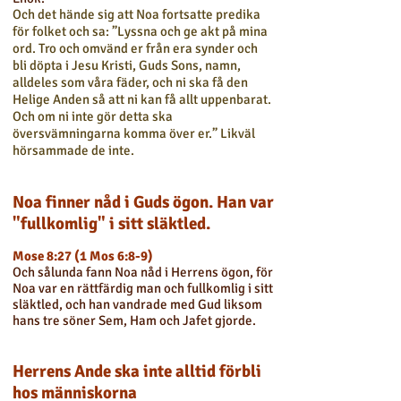
Och det hände sig att Noa fortsatte predika
för folket och sa: ”Lyssna och ge akt på mina
ord. Tro och omvänd er från era synder och
bli döpta i Jesu Kristi, Guds Sons, namn,
alldeles som våra fäder, och ni ska få den
Helige Anden så att ni kan få allt uppenbarat.
Och om ni inte gör detta ska
översvämningarna komma över er.” Likväl
hörsammade de inte.
Noa finner nåd i Guds ögon. Han var
"fullkomlig" i sitt släktled.
Mose 8:27 (1 Mos 6:8-9)
Och sålunda fann Noa nåd i Herrens ögon, för
Noa var en rättfärdig man och fullkomlig i sitt
släktled, och han vandrade med Gud liksom
hans tre söner Sem, Ham och Jafet gjorde.
Herrens Ande ska inte alltid förbli
hos människorna