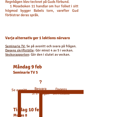
Regnbågen blev tecknet på Guds förbund.
1 Moseboken 11 handlar om hur folket i sitt
högmod bygger Babels torn, varefter Gud
förbistrar deras språk.
Varje alternativ ger 1 lektions närvaro
Seminarie TV:
Se på avsnitt och svara på frågan.
Dagens skriftställe
: Gör minst 4 av 5 i veckan.
Veckorapporten
: Gör den i slutet av veckan.
Måndag 9 feb
Seminarie
TV 5
?
Besvara
Dagens
Se avsnitt
STV-frågan
skriftställe
Tisdag 10 feb
Moses 8