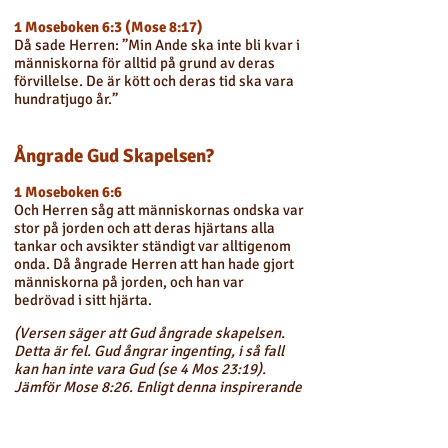
1 Moseboken 6:3 (Mose 8:17)
Då sade Herren: ”Min Ande ska inte bli kvar i
människorna för alltid på grund av deras
förvillelse. De är kött och deras tid ska vara
hundratjugo år.”
Ångrade Gud Skapelsen?
1 Moseboken 6:6
Och Herren såg att människornas ondska var
stor på jorden och att deras hjärtans alla
tankar och avsikter ständigt var alltigenom
onda. Då ångrade Herren att han hade gjort
människorna på jorden, och han var
bedrövad i sitt hjärta.
(Versen säger att Gud ångrade skapelsen.
Detta är fel. Gud ångrar ingenting, i så fall
kan han inte vara Gud (se 4 Mos 23:19).
Jämför Mose 8:26. Enligt denna inspirerande
översättning av Joseph Smith ser vi att det
var Noa, inte Gud, som kände ånger.)