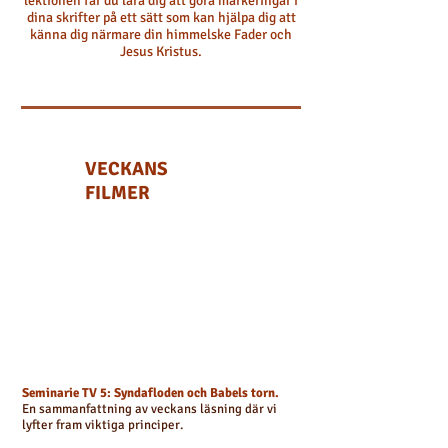
lektionen får du lära dig att göra markeringar i
dina skrifter på ett sätt som kan hjälpa dig att
känna dig närmare din himmelske Fader och
Jesus Kristus.
VECKANS
FILMER
Seminarie TV 5: Syndafloden och Babels torn.
En sammanfattning av veckans läsning där vi
lyfter fram viktiga principer.