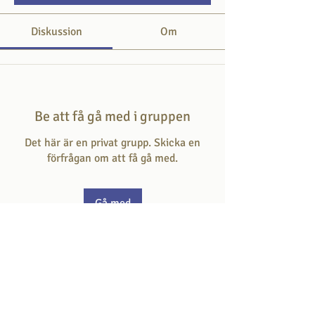
Diskussion
Om
Be att få gå med i gruppen
Det här är en privat grupp. Skicka en
förfrågan om att få gå med.
Gå med
Om
Här svarar du på frågan som ställs i varje
avsnitt.