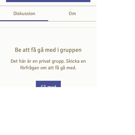
Diskussion
Om
Be att få gå med i gruppen
Det här är en privat grupp. Skicka en
förfrågan om att få gå med.
Gå med
Om
Här svarar du på frågan som hör till
dagens skriftställe.