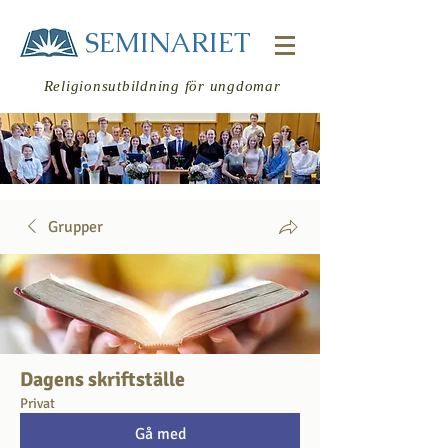
SEMINARIET
Religionsutbildning för ungdomar
Grupper
Logga in
Dagens skriftställe
Privat
Gå med