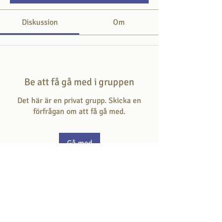
Diskussion
Om
Be att få gå med i gruppen
Det här är en privat grupp. Skicka en
förfrågan om att få gå med.
Gå med
Om
Här svarar du på frågan som hör till
dagens skriftställe.