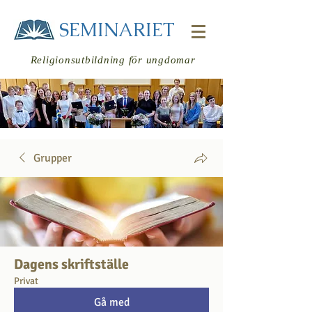
SEMINARIET
Religionsutbildning för ungdomar
Grupper
Logga in
Dagens skriftställe
Privat
Gå med