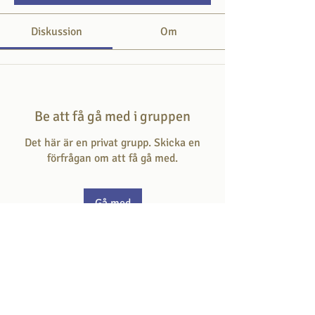
Diskussion
Om
Be att få gå med i gruppen
Det här är en privat grupp. Skicka en
förfrågan om att få gå med.
Gå med
Om
Här svarar du på frågan som hör till
dagens skriftställe.