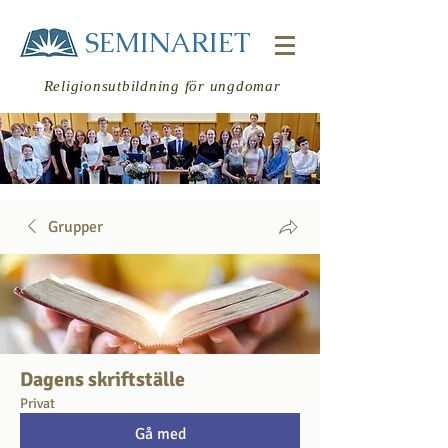
SEMINARIET
Religionsutbildning för ungdomar
Grupper
Logga in
Dagens skriftställe
Privat
Gå med