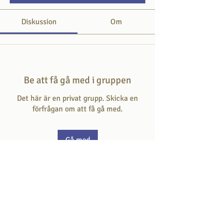
Diskussion
Om
Be att få gå med i gruppen
Det här är en privat grupp. Skicka en
förfrågan om att få gå med.
Gå med
Om
Här svarar du på frågan som ställs i varje
avsnitt.