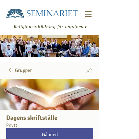
SEMINARIET
Religionsutbildning för ungdomar
Grupper
Logga in
Dagens skriftställe
Privat
Gå med