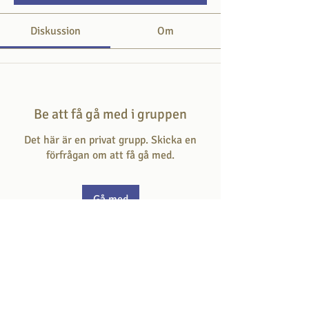
Diskussion
Om
Be att få gå med i gruppen
Det här är en privat grupp. Skicka en
förfrågan om att få gå med.
Gå med
Om
Här svarar du på frågan som hör till
dagens skriftställe.