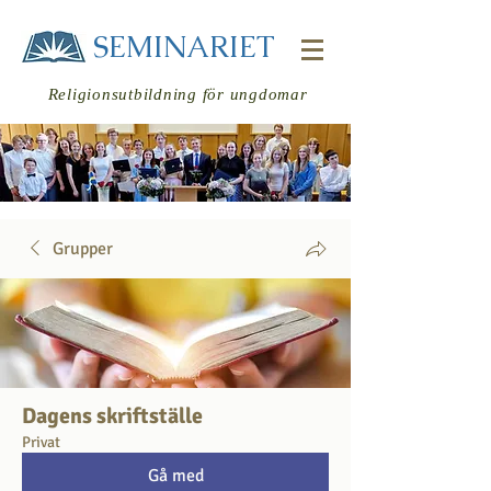
SEMINARIET
Religionsutbildning för ungdomar
Grupper
Logga in
Dagens skriftställe
Privat
Gå med