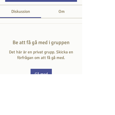
Diskussion
Om
Be att få gå med i gruppen
Det här är en privat grupp. Skicka en
förfrågan om att få gå med.
Gå med
Om
Här svarar du på frågan som hör till
dagens skriftställe.