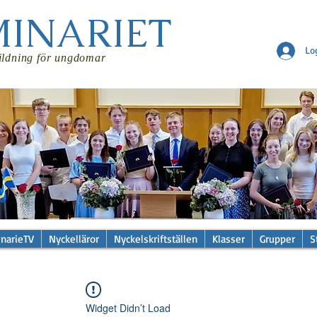
MINARIET
Lo
ildning för ungdomar
narieTV
Nyckelläror
Nyckelskriftställen
Klasser
Grupper
S
Widget Didn’t Load