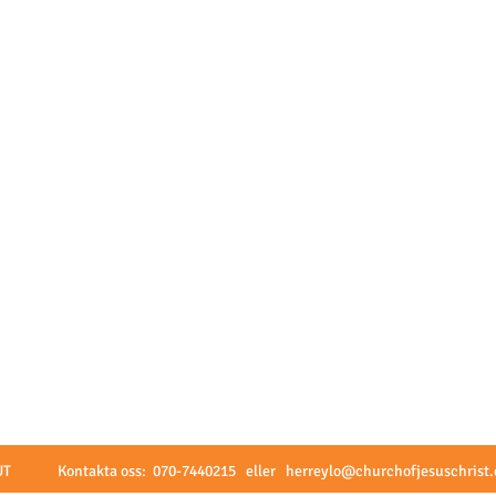
TUT Kontakta oss: 070-7440215 eller
herreylo@churchofjesuschrist.