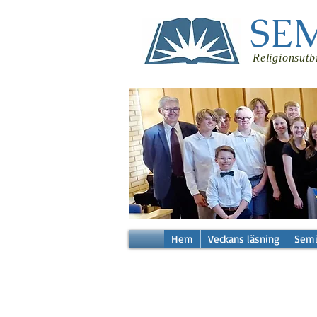
SE
Religionsutb
Hem
Veckans läsning
Semi