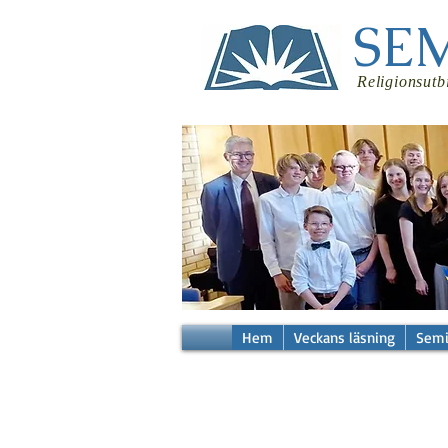
SE
Religionsutb
Hem
Veckans läsning
Semi