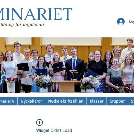
MINARIET
Lo
ildning för ungdomar
narieTV
Nyckelläror
Nyckelskriftställen
Klasser
Grupper
S
Widget Didn’t Load