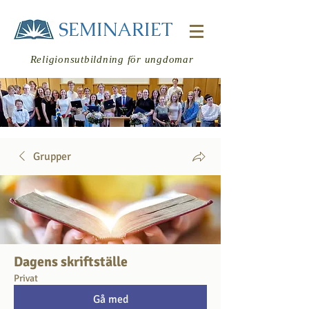
SEMINARIET
Religionsutbildning för ungdomar
Grupper
Logga in
Dagens skriftställe
Privat
Gå med