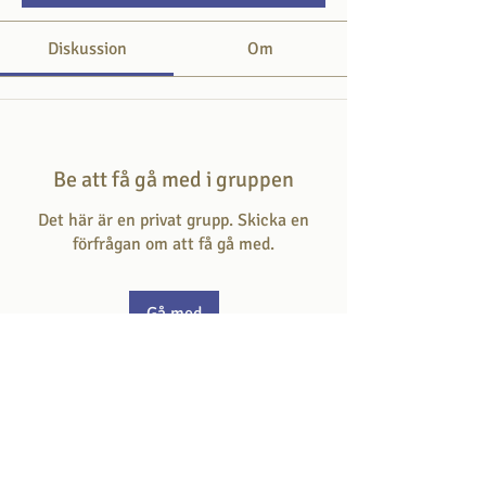
Diskussion
Om
Be att få gå med i gruppen
Det här är en privat grupp. Skicka en
förfrågan om att få gå med.
Gå med
Om
Här svarar du på frågan som hör till
dagens skriftställe.