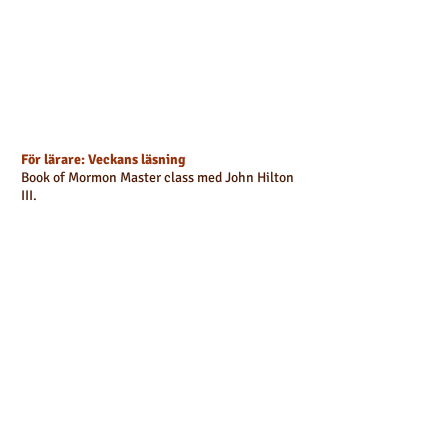
För lärare: Veckans läsning
Book of Mormon Master class med John Hilton
III.
För lärare: Veckans läsning
För lärare:
Ben Wilcox från Teaching With
Power ger tips på hur man kan undervisa