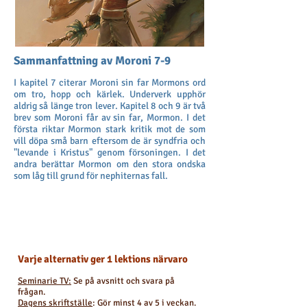
Sammanfattning av Moroni 7-9
I kapitel 7 citerar Moroni sin far Mormons ord
om tro, hopp och kärlek. Underverk upphör
aldrig så länge tron lever. Kapitel 8 och 9 är två
brev som Moroni får av sin far, Mormon. I det
första riktar Mormon stark kritik mot de som
vill döpa små barn eftersom de är syndfria och
"levande i Kristus" genom försoningen. I det
andra berättar Mormon om den stora ondska
som låg till grund för nephiternas fall.
Veckans läsning
Varje alternativ ger 1 lektions närvaro
Seminarie TV:
Se på avsnitt och svara på
frågan.
Dagens skriftställe
: Gör minst 4 av 5 i veckan.