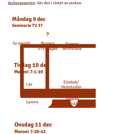
Veckorapporten
: Gör den i slutet av veckan.
Måndag 9 dec
Seminarie
TV 37
?
Se avsnitt
Besvara
Dagens
STV-frågan
skriftställe
Tisdag 10 dec
Moroni 7:1-19
Elevbok
/
Läs
Hemstudier
Dagens
Lyssna
skriftställe
Onsdag 11 dec
Moroni 7:20-43