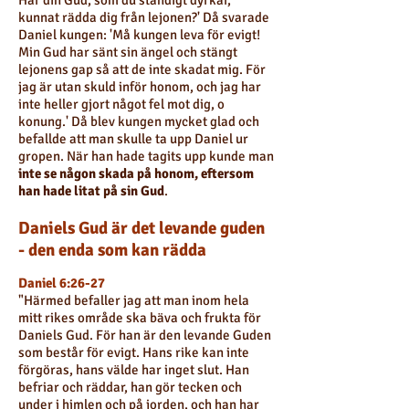
Har din Gud, som du ständigt dyrkar,
kunnat rädda dig från lejonen?' Då svarade
Daniel kungen: 'Må kungen leva för evigt!
Min Gud har sänt sin ängel och stängt
lejonens gap så att de inte skadat mig. För
jag är utan skuld inför honom, och jag har
inte heller gjort något fel mot dig, o
konung.' Då blev kungen mycket glad och
befallde att man skulle ta upp Daniel ur
gropen. När han hade tagits upp kunde man
inte se någon skada på honom, eftersom
han hade litat på sin Gud
.
Daniels Gud är det levande guden
- den enda som kan rädda
Daniel 6:26-27
"Härmed befaller jag att man inom hela
mitt rikes område ska bäva och frukta för
Daniels Gud. För han är den levande Guden
som består för evigt. Hans rike kan inte
förgöras, hans välde har inget slut. Han
befriar och räddar, han gör tecken och
under i himlen och på jorden, och han har