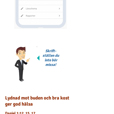
Skrift-
ställen du
inte bör
missa!
Lydnad mot buden och bra kost
ger god hälsa
Daniel 1:12, 15, 17