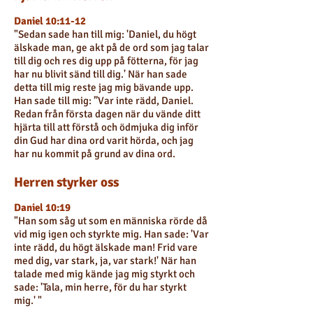
Daniel 10:11-12
"Sedan sade han till mig: 'Daniel, du högt
älskade man, ge akt på de ord som jag talar
till dig och res dig upp på fötterna, för jag
har nu blivit sänd till dig.' När han sade
detta till mig reste jag mig bävande upp.
Han sade till mig: ”Var inte rädd, Daniel.
Redan från första dagen när du vände ditt
hjärta till att förstå och ödmjuka dig inför
din Gud har dina ord varit hörda, och jag
har nu kommit på grund av dina ord.
Herren styrker oss
Daniel 10:19
"Han som såg ut som en människa rörde då
vid mig igen och styrkte mig. Han sade: 'Var
inte rädd, du högt älskade man! Frid vare
med dig, var stark, ja, var stark!' När han
talade med mig kände jag mig styrkt och
sade: 'Tala, min herre, för du har styrkt
mig.' "