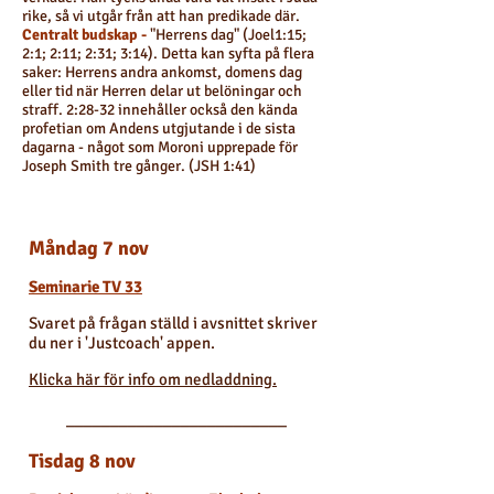
rike, så vi utgår från att han predikade där.
Centralt budskap -
"Herrens dag" (Joel1:15;
2:1; 2:11; 2:31; 3:14). Detta kan syfta på flera
saker: Herrens andra ankomst, domens dag
eller tid när Herren delar ut belöningar och
straff. 2:28-32 innehåller också den kända
profetian om Andens utgjutande i de sista
dagarna - något som Moroni upprepade för
Joseph Smith tre gånger. (JSH 1:41)
Måndag 7 nov
Seminarie TV 33
Svaret på frågan ställd i avsnittet skriver
du ner i 'Justcoach' appen.
Klicka här för info om nedladdning.
_________________________
Tisdag 8 nov