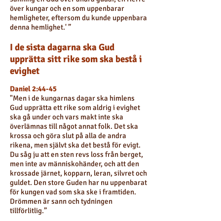
över kungar och en som uppenbarar
hemligheter, eftersom du kunde uppenbara
denna hemlighet.' ”
I de sista dagarna ska Gud
upprätta sitt rike som ska bestå i
evighet
Daniel 2:44-45
"Men i de kungarnas dagar ska himlens
Gud upprätta ett rike som aldrig i evighet
ska gå under och vars makt inte ska
överlämnas till något annat folk. Det ska
krossa och göra slut på alla de andra
rikena, men självt ska det bestå för evigt.
Du såg ju att en sten revs loss från berget,
men inte av människohänder, och att den
krossade järnet, kopparn, leran, silvret och
guldet. Den store Guden har nu uppenbarat
för kungen vad som ska ske i framtiden.
Drömmen är sann och tydningen
tillförlitlig.”