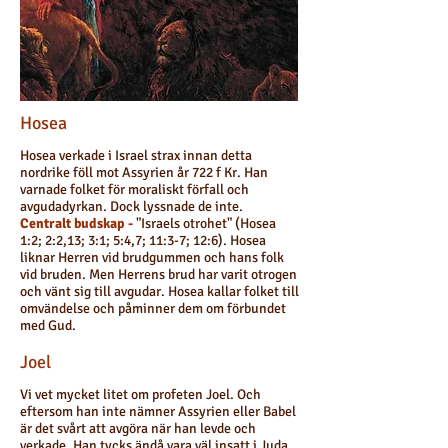
Hosea
Hosea verkade i Israel strax innan detta
nordrike föll mot Assyrien år 722 f Kr. Han
varnade folket för moraliskt förfall och
avgudadyrkan. Dock lyssnade de inte.
Centralt budskap -
"Israels otrohet" (Hosea
1:2; 2:2,13; 3:1; 5:4,7; 11:3-7; 12:6). Hosea
liknar Herren vid brudgummen och hans folk
vid bruden. Men Herrens brud har varit otrogen
och vänt sig till avgudar. Hosea kallar folket till
omvändelse och påminner dem om förbundet
med Gud.
Joel
Vi vet mycket litet om profeten Joel. Och
eftersom han inte nämner Assyrien eller Babel
är det svårt att avgöra när han levde och
verkade. Han tycks ändå vara väl insatt i Juda