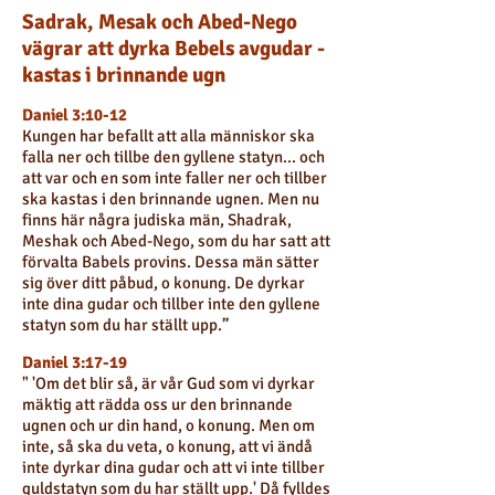
Sadrak, Mesak och Abed-Nego
vägrar att dyrka Bebels avgudar -
kastas i brinnande ugn
Daniel 3:10-12
Kungen har befallt att alla människor ska
falla ner och tillbe den gyllene statyn... och
att var och en som inte faller ner och tillber
ska kastas i den brinnande ugnen. Men nu
finns här några judiska män, Shadrak,
Meshak och Abed-Nego, som du har satt att
förvalta Babels provins. Dessa män sätter
sig över ditt påbud, o konung. De dyrkar
inte dina gudar och tillber inte den gyllene
statyn som du har ställt upp.”
Daniel 3:17-19
" 'Om det blir så, är vår Gud som vi dyrkar
mäktig att rädda oss ur den brinnande
ugnen och ur din hand, o konung. Men om
inte, så ska du veta, o konung, att vi ändå
inte dyrkar dina gudar och att vi inte tillber
guldstatyn som du har ställt upp.' Då fylldes