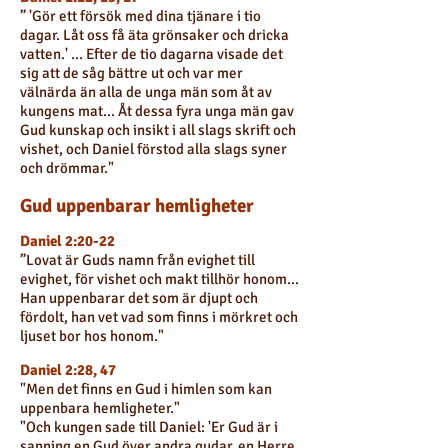
” 'Gör ett försök med dina tjänare i tio
dagar. Låt oss få äta grönsaker och dricka
vatten.' ... Efter de tio dagarna visade det
sig att de såg bättre ut och var mer
välnärda än alla de unga män som åt av
kungens mat... Åt dessa fyra unga män gav
Gud kunskap och insikt i all slags skrift och
vishet, och Daniel förstod alla slags syner
och drömmar."
Gud uppenbarar hemligheter
Daniel 2:20-22
”Lovat är Guds namn från evighet till
evighet, för vishet och makt tillhör honom...
Han uppenbarar det som är djupt och
fördolt, han vet vad som finns i mörkret och
ljuset bor hos honom."
Daniel 2:28, 47
"Men det finns en Gud i himlen som kan
uppenbara hemligheter."
"Och kungen sade till Daniel: 'Er Gud är i
sanning en Gud över andra gudar, en Herre