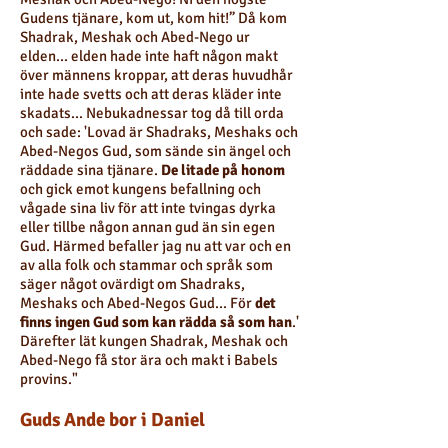
Gudens tjänare, kom ut, kom hit!” Då kom
Shadrak, Meshak och Abed-Nego ur
elden... elden hade inte haft någon makt
över männens kroppar, att deras huvudhår
inte hade svetts och att deras kläder inte
skadats... Nebukadnessar tog då till orda
och sade: 'Lovad är Shadraks, Meshaks och
Abed-Negos Gud, som sände sin ängel och
räddade sina tjänare.
De litade på honom
och gick emot kungens befallning och
vågade sina liv för att inte tvingas dyrka
eller tillbe någon annan gud än sin egen
Gud. Härmed befaller jag nu att var och en
av alla folk och stammar och språk som
säger något ovärdigt om Shadraks,
Meshaks och Abed-Negos Gud... För
det
finns ingen Gud som kan rädda så som han
.'
Därefter lät kungen Shadrak, Meshak och
Abed-Nego få stor ära och makt i Babels
provins."
Guds Ande bor i Daniel