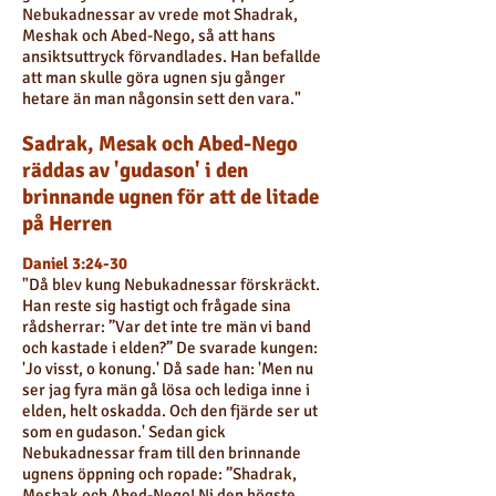
Nebukadnessar av vrede mot Shadrak,
Meshak och Abed-Nego, så att hans
ansiktsuttryck förvandlades. Han befallde
att man skulle göra ugnen sju gånger
hetare än man någonsin sett den vara."
Sadrak, Mesak och Abed-Nego
räddas av 'gudason' i den
brinnande ugnen för att de litade
på Herren
Daniel 3:24-30
"Då blev kung Nebukadnessar förskräckt.
Han reste sig hastigt och frågade sina
rådsherrar: ”Var det inte tre män vi band
och kastade i elden?” De svarade kungen:
'Jo visst, o konung.' Då sade han: 'Men nu
ser jag fyra män gå lösa och lediga inne i
elden, helt oskadda. Och den fjärde ser ut
som en gudason.' Sedan gick
Nebukadnessar fram till den brinnande
ugnens öppning och ropade: ”Shadrak,
Meshak och Abed-Nego! Ni den högste