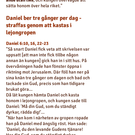
ande utan like
, och kungen övervägde att
sätta honom över hela riket."
Daniel ber tre gånger per dag -
straffas genom att kastas i
lejongropen
Daniel 6:10, 16, 22-23
"Så snart Daniel fick veta att skrivelsen var
uppsatt [att man inte fick tillbe någon
annan än kungen] gick han in i sitt hus. På
övervåningen hade han fönster öppna i
riktning mot Jerusalem. Där föll han ner på
sina knän tre gånger om dagen och bad och
tackade sin Gud, precis som han tidigare
brukat göra...
Då lät kungen hämta Daniel och kasta
honom i lejongropen, och kungen sade till
Daniel: 'Må din Gud, som du ständigt
dyrkar, rädda dig!'...
"När han kom i närheten av gropen ropade
han på Daniel med ängslig röst. Han sade:
'Daniel, du den levande Gudens tjänare!