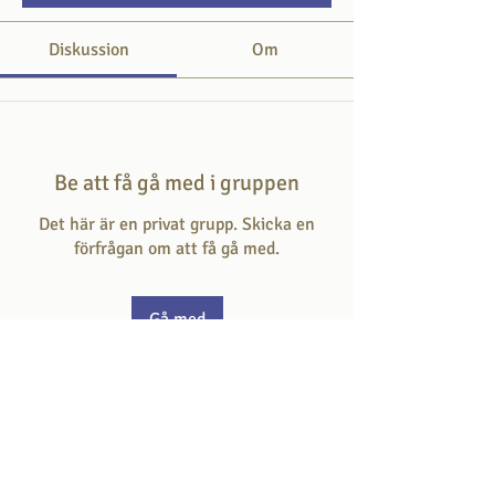
Diskussion
Om
Be att få gå med i gruppen
Det här är en privat grupp. Skicka en
förfrågan om att få gå med.
Gå med
Om
Här svarar du på frågan som ställs i varje
avsnitt.