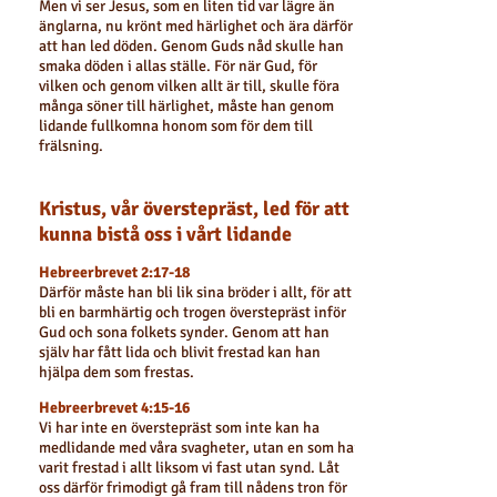
Men vi ser Jesus, som en liten tid var lägre än
änglarna, nu krönt med härlighet och ära därför
att han led döden. Genom Guds nåd skulle han
smaka döden i allas ställe. För när Gud, för
vilken och genom vilken allt är till, skulle föra
många söner till härlighet, måste han genom
lidande fullkomna honom som för dem till
frälsning.
Kristus
, vår överstepräst,
led för att
kunna bistå oss i vårt lidande
Hebreerbrevet 2:17-18
Därför måste han bli lik sina bröder i allt, för att
bli en barmhärtig och trogen överstepräst inför
Gud och sona folkets synder. Genom att han
själv har fått lida och blivit frestad kan han
hjälpa dem som frestas.
Hebreerbrevet 4:15-16
Vi har inte en överstepräst som inte kan ha
medlidande med våra svagheter, utan en som har
varit frestad i allt liksom vi fast utan synd. Låt
oss därför frimodigt gå fram till nådens tron för