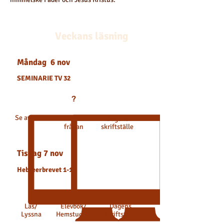
Veckans läsning
Måndag 6 nov
SEMINA
RIE TV 32
?
Se avsnitt
Besvara
Dagens
frågan
skriftställe
Tisdag 7 nov
Hebreerbrevet 1-10
Läs
/
Elevbok
/
Dagens
Lyssna
Hemstudier
skriftställe