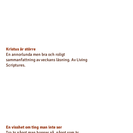
Kristus är större
En annorlunda men bra och roligt
sammanfattning av veckans läsning. Av Living
Scriptures.
En visshet om ting man inte ser
Tro är något man hoppas på, något som är