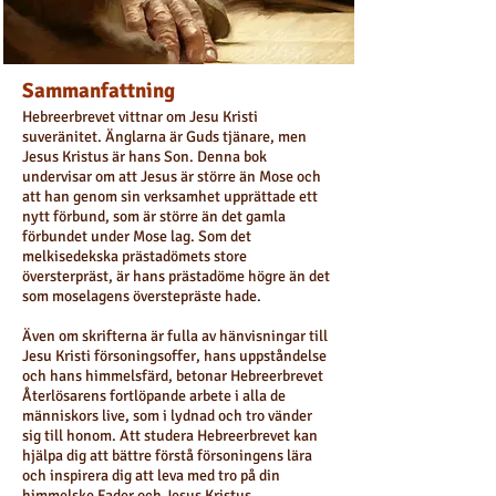
Sammanfattning
Hebreerbrevet vittnar om Jesu Kristi
suveränitet. Änglarna är Guds tjänare, men
Jesus Kristus är hans Son. Denna bok
undervisar om att Jesus är större än Mose och
att han genom sin verksamhet upprättade ett
nytt förbund, som är större än det gamla
förbundet under Mose lag. Som det
melkisedekska prästadömets store
översterpräst, är hans prästadöme högre än det
som moselagens överstepräste hade.
Även om skrifterna är fulla av hänvisningar till
Jesu Kristi försoningsoffer, hans uppståndelse
och hans himmelsfärd, betonar Hebreerbrevet
Återlösarens fortlöpande arbete i alla de
människors live, som i lydnad och tro vänder
sig till honom. Att studera Hebreerbrevet kan
hjälpa dig att bättre förstå försoningens lära
och inspirera dig att leva med tro på din
himmelske Fader och Jesus Kristus.