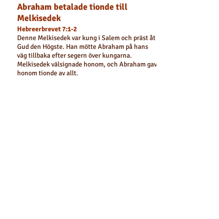
Abraham betalade tionde till
Melkisedek
Hebreerbrevet 7:1-2
Denne Melkisedek var kung i Salem och präst åt
Gud den Högste. Han mötte Abraham på hans
väg tillbaka efter segern över kungarna.
Melkisedek välsignade honom, och Abraham gav
honom tionde av allt.
Kristus är den sanna översteprästen
som genom sitt offer för oss till Gud
Hebreerbrevet 7:24-27
Men Jesus lever för evigt, och därför har han ett
prästämbete som är evigt. Därför kan han också
helt och fullt frälsa dem som kommer till Gud
genom honom, eftersom han alltid lever för att
be för dem. Det var en sådan överstepräst vi
behövde, en som är helig, oskyldig, obefläckad,
skild från syndare och upphöjd över himlarna.
Han måste inte bära fram offer varje dag som de
andra översteprästerna, först för sina egna
synder och sedan för folkets. Det gjorde han en