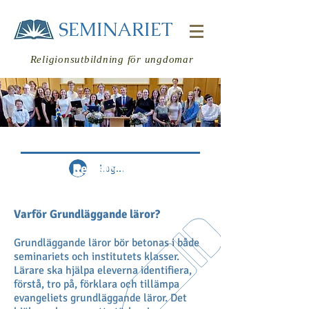
SEMINARIET
Religionsutbildning för ungdomar
Registrering: Läsåret
Logga in
2016-17 Nya testamentet
Varför Grundläggande läror?
Grundläggande läror bör betonas i både
seminariets och institutets klasser.
Lärare ska hjälpa eleverna identifiera,
förstå, tro på, förklara och tillämpa
evangeliets grundläggande läror. Det