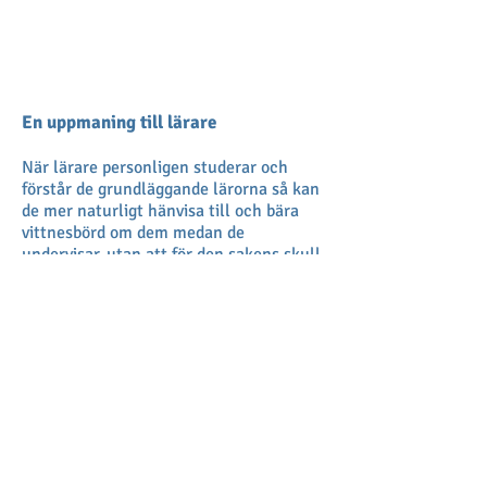
En uppmaning till lärare
När lärare personligen studerar och
förstår de grundläggande lärorna så kan
de mer naturligt hänvisa till och bära
vittnesbörd om dem medan de
undervisar, utan att för den sakens skull
avledas från kursplanen. Läraren
bör noggrant och konsekvent
uppmärksamma dessa läror allteftersom
de på ett naturligt sätt kommer fram i
skrifterna och i studiekursen. På det
sättet blir de grundläggande lärorna en
påminnelse om att inrikta sig på de eviga
sanningar som är av störst betydelse för
eleverna och att betona dem under hela
studiekursen.